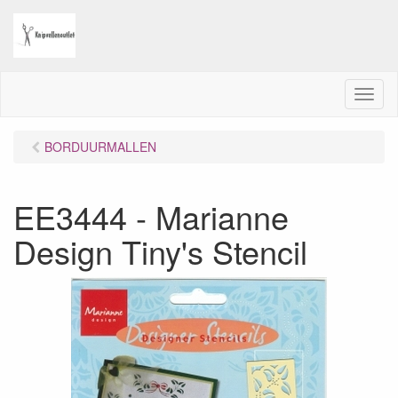
M
e
n
BORDUURMALLEN
u
EE3444 - Marianne
Design Tiny's Stencil