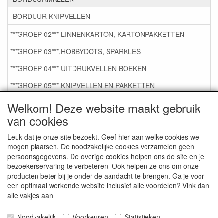
BORDUUR KNIPVELLEN
***GROEP 02*** LINNENKARTON, KARTONPAKKETTEN
***GROEP 03***,HOBBYDOTS, SPARKLES
***GROEP 04*** UITDRUKVELLEN BOEKEN
***GROEP 05*** KNIPVELLEN EN PAKKETTEN
***GROEP 06*** TAPE/LIJM SNIJMALLEN STEMPELS
Welkom! Deze website maakt gebruik
van cookies
***GROEP 07*** KAARTEN +SCRAP TOEBEHOREN
***GROEP 08*** TEKENEN EN KLEUREN, GELPEN,MARKER
Leuk dat je onze site bezoekt. Geef hier aan welke cookies we
mogen plaatsen. De noodzakelijke cookies verzamelen geen
***GROEP 09*** KRALEN EN TOEBEHOREN
persoonsgegevens. De overige cookies helpen ons de site en je
bezoekerservaring te verbeteren. Ook helpen ze ons om onze
***GROEP 10*** WENSKAARTEN MET ENV. €0,75
producten beter bij je onder de aandacht te brengen. Ga je voor
een optimaal werkende website inclusief alle voordelen? Vink dan
alle vakjes aan!
Service
Artikelgroepen
Noodzakelijk
Voorkeuren
Statistieken