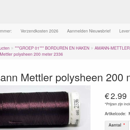
ummer:
Verzendkosten 2026
Aanmelden Nieuwsbrief
Lever
ucten
***GROEP 01*** BORDUREN EN HAKEN
AMANN-METTLER 
ettler polysheen 200 meter 2336
ann Mettler polysheen 200 
€
2.99
*Prijzen zijn inc
Artikelcode
:
Aantal