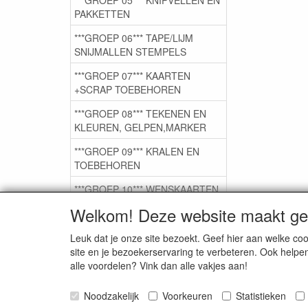
PAKKETTEN
***GROEP 06*** TAPE/LIJM
SNIJMALLEN STEMPELS
***GROEP 07*** KAARTEN
+SCRAP TOEBEHOREN
***GROEP 08*** TEKENEN EN
KLEUREN, GELPEN,MARKER
***GROEP 09*** KRALEN EN
TOEBEHOREN
***GROEP 10*** WENSKAARTEN
MET ENV. €0,75
Welkom! Deze website maakt geb
Leuk dat je onze site bezoekt. Geef hier aan welke 
Service
site en je bezoekerservaring te verbeteren. Ook helpe
alle voordelen? Vink dan alle vakjes aan!
Artikelgroepen
Noodzakelijk
Voorkeuren
Statistieken