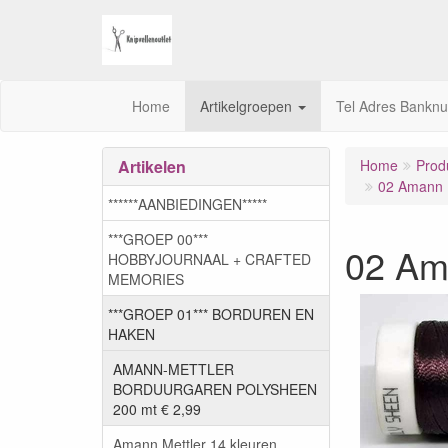
Home
Artikelgroepen
Tel Adres Bankn
Artikelen
Home
Prod
02 Amann M
******AANBIEDINGEN*****
***GROEP 00***
02 Am
HOBBYJOURNAAL + CRAFTED
MEMORIES
***GROEP 01*** BORDUREN EN
HAKEN
AMANN-METTLER
BORDUURGAREN POLYSHEEN
200 mt € 2,99
Amann Mettler 14 kleuren