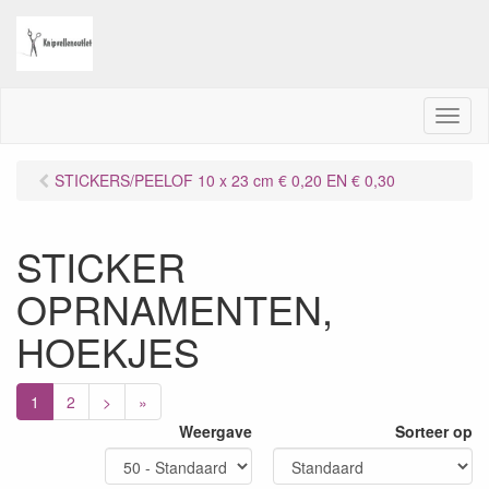
M
e
n
STICKERS/PEELOF 10 x 23 cm € 0,20 EN € 0,30
u
STICKER
OPRNAMENTEN,
HOEKJES
1
2
>
»
Weergave
Sorteer op