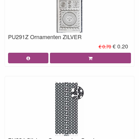
PU291Z Ornamenten ZILVER
€ 0.20
€ 0.70