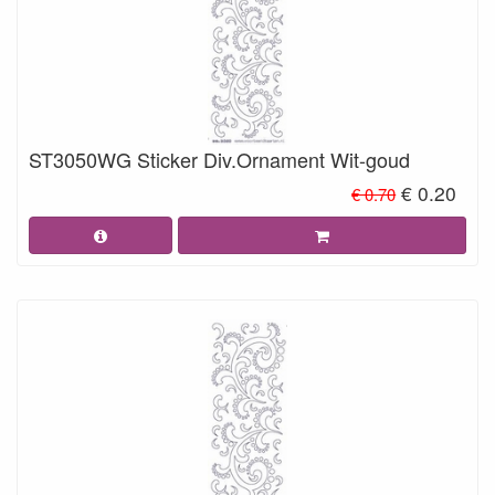
ST3050WG Sticker Div.Ornament Wit-goud
€ 0.20
€ 0.70