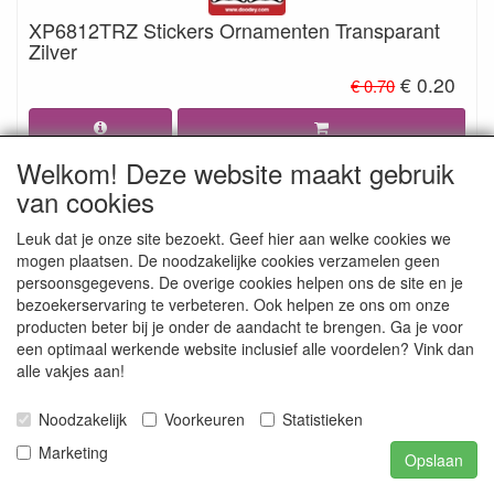
XP6812TRZ Stickers Ornamenten Transparant
Zilver
€ 0.20
€ 0.70
Welkom! Deze website maakt gebruik
van cookies
Leuk dat je onze site bezoekt. Geef hier aan welke cookies we
mogen plaatsen. De noodzakelijke cookies verzamelen geen
persoonsgegevens. De overige cookies helpen ons de site en je
bezoekerservaring te verbeteren. Ook helpen ze ons om onze
producten beter bij je onder de aandacht te brengen. Ga je voor
een optimaal werkende website inclusief alle voordelen? Vink dan
alle vakjes aan!
XP6902BB Sticker Ornamenten -
Noodzakelijk
Voorkeuren
Statistieken
Babyblauw/goud
Marketing
Opslaan
€ 0.20
€ 0.70