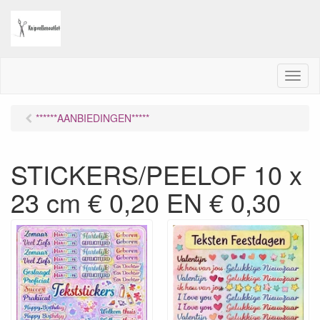
M
e
n
******AANBIEDINGEN*****
u
STICKERS/PEELOF 10 x
23 cm € 0,20 EN € 0,30