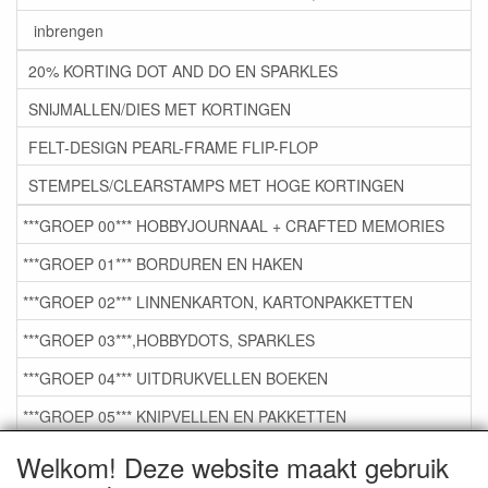
inbrengen
20% KORTING DOT AND DO EN SPARKLES
SNIJMALLEN/DIES MET KORTINGEN
FELT-DESIGN PEARL-FRAME FLIP-FLOP
STEMPELS/CLEARSTAMPS MET HOGE KORTINGEN
***GROEP 00*** HOBBYJOURNAAL + CRAFTED MEMORIES
***GROEP 01*** BORDUREN EN HAKEN
***GROEP 02*** LINNENKARTON, KARTONPAKKETTEN
***GROEP 03***,HOBBYDOTS, SPARKLES
***GROEP 04*** UITDRUKVELLEN BOEKEN
***GROEP 05*** KNIPVELLEN EN PAKKETTEN
***GROEP 06*** TAPE/LIJM SNIJMALLEN STEMPELS
Welkom! Deze website maakt gebruik