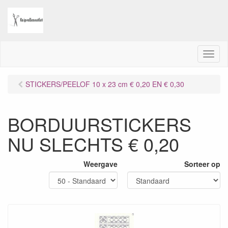
M
e
n
STICKERS/PEELOF 10 x 23 cm € 0,20 EN € 0,30
u
BORDUURSTICKERS
NU SLECHTS € 0,20
Weergave
Sorteer op