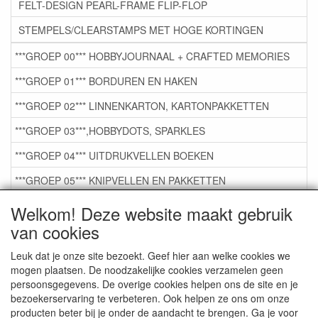
FELT-DESIGN PEARL-FRAME FLIP-FLOP
STEMPELS/CLEARSTAMPS MET HOGE KORTINGEN
***GROEP 00*** HOBBYJOURNAAL + CRAFTED MEMORIES
***GROEP 01*** BORDUREN EN HAKEN
***GROEP 02*** LINNENKARTON, KARTONPAKKETTEN
***GROEP 03***,HOBBYDOTS, SPARKLES
***GROEP 04*** UITDRUKVELLEN BOEKEN
***GROEP 05*** KNIPVELLEN EN PAKKETTEN
***GROEP 06*** TAPE/LIJM SNIJMALLEN STEMPELS
Welkom! Deze website maakt gebruik
van cookies
***GROEP 07*** KAARTEN +SCRAP TOEBEHOREN
***GROEP 08*** TEKENEN EN KLEUREN, GELPEN,MARKER
Leuk dat je onze site bezoekt. Geef hier aan welke cookies we
mogen plaatsen. De noodzakelijke cookies verzamelen geen
***GROEP 09*** KRALEN EN TOEBEHOREN
persoonsgegevens. De overige cookies helpen ons de site en je
bezoekerservaring te verbeteren. Ook helpen ze ons om onze
***GROEP 10*** WENSKAARTEN MET ENV. €0,75
producten beter bij je onder de aandacht te brengen. Ga je voor