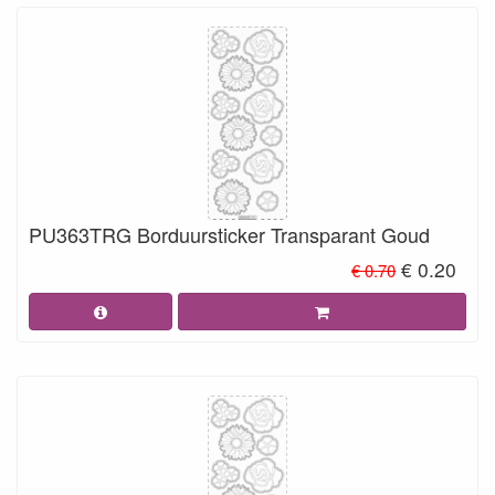
PU363TRG Borduursticker Transparant Goud
€ 0.20
€ 0.70