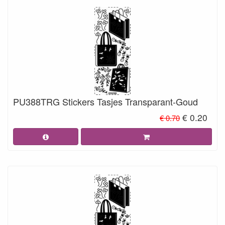
PU388TRG Stickers Tasjes Transparant-Goud
€ 0.20
€ 0.70