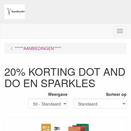
M
e
n
******AANBIEDINGEN*****
u
20% KORTING DOT AND
DO EN SPARKLES
Weergave
Sorteer op