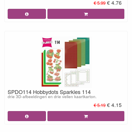
€ 4.76
€ 5.99
SPDO114 Hobbydots Sparkles 114
drie 3D-afbeeldingen en drie vellen kaartkarton.
€ 4.15
€ 5.19