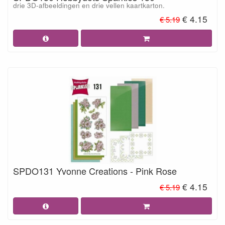
drie 3D-afbeeldingen en drie vellen kaartkarton.
€ 4.15
€ 5.19
SPDO131 Yvonne Creations - Pink Rose
€ 4.15
€ 5.19