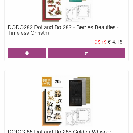
DODO282 Dot and Do 282 - Berries Beauties -
Timeless Christm
€ 4.15
€ 5.19
DODO285 Dot and Do 285 Golden Whisper