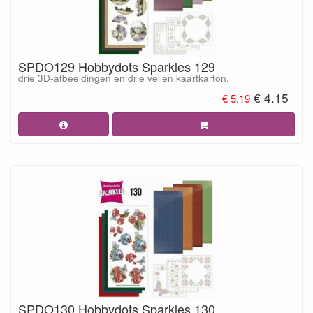
SPDO129 Hobbydots Sparkles 129
drie 3D-afbeeldingen en drie vellen kaartkarton.
€ 4.15
€ 5.19
SPDO130 Hobbydots Sparkles 130