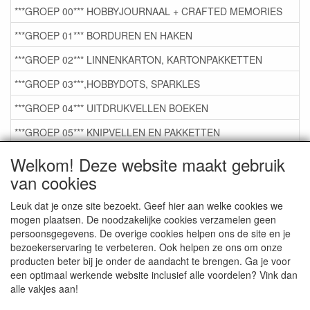
***GROEP 00*** HOBBYJOURNAAL + CRAFTED MEMORIES
***GROEP 01*** BORDUREN EN HAKEN
***GROEP 02*** LINNENKARTON, KARTONPAKKETTEN
***GROEP 03***,HOBBYDOTS, SPARKLES
***GROEP 04*** UITDRUKVELLEN BOEKEN
***GROEP 05*** KNIPVELLEN EN PAKKETTEN
***GROEP 06*** TAPE/LIJM SNIJMALLEN STEMPELS
Welkom! Deze website maakt gebruik
van cookies
***GROEP 07*** KAARTEN +SCRAP TOEBEHOREN
***GROEP 08*** TEKENEN EN KLEUREN, GELPEN,MARKER
Leuk dat je onze site bezoekt. Geef hier aan welke cookies we
mogen plaatsen. De noodzakelijke cookies verzamelen geen
***GROEP 09*** KRALEN EN TOEBEHOREN
persoonsgegevens. De overige cookies helpen ons de site en je
bezoekerservaring te verbeteren. Ook helpen ze ons om onze
***GROEP 10*** WENSKAARTEN MET ENV. €0,75
producten beter bij je onder de aandacht te brengen. Ga je voor
een optimaal werkende website inclusief alle voordelen? Vink dan
alle vakjes aan!
Service